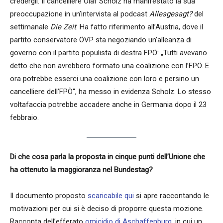
credergli. Il cancelliere Olaf Scholz ha manifestato la sua
preoccupazione in un’intervista al podcast
Allesgesagt?
del
settimanale
Die Zeit
. Ha fatto riferimento all’Austria, dove il
partito conservatore ÖVP sta negoziando un’alleanza di
governo con il partito populista di destra FPÖ: „Tutti avevano
detto che non avrebbero formato una coalizione con l’FPÖ. E
ora potrebbe esserci una coalizione con loro e persino un
cancelliere dell’FPÖ“, ha messo in evidenza Scholz. Lo stesso
voltafaccia potrebbe accadere anche in Germania dopo il 23
febbraio.
Di che cosa parla la proposta in cinque punti dell’Unione che
ha ottenuto la maggioranza nel Bundestag?
Il documento proposto
scaricabile qui
si apre raccontando le
motivazioni per cui si è deciso di proporre questa mozione.
Racconta dell’efferato
omicidio di Aschaffenburg
, in cui un