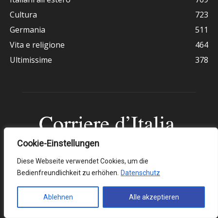
Cultura
723
Germania
511
Vita e religione
464
Ultimissime
378
Cookie-Einstellungen
Diese Webseite verwendet Cookies, um die
Chi siamo
Bedienfreundlichkeit zu erhöhen.
Datenschutz
Il Corriere d’Italia è un giornale presente dal 1951 in Germania,
pensato per la comunità italiana, formata da circa 700.000
Ablehnen
Alle akzeptieren
persone, ma che trova sempre più riscontro in una clientela
tedesca amante della nostra lingua. Il giornale è stato creato