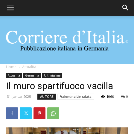
Corriere
Home
Attualità
Attualità
Germania
Ultimissime
Il muro spartifuoco vacilla
d'Italia
31. Januar 2025
AUTORE
Valentina Linzalata
1066
0