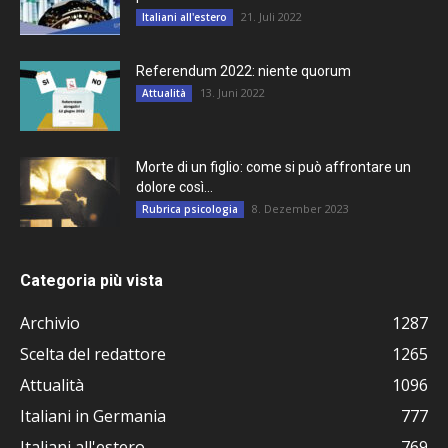
21. Juli 2022
Italiani all'estero
Referendum 2022: niente quorum
13. Juni 2022
Attualità
Morte di un figlio: come si può affrontare un
dolore così...
8. Dezember 2023
Rubrica psicologia
Categoria più vista
Archivio
1287
Scelta del redattore
1265
Attualità
1096
Italiani in Germania
777
Italiani all'estero
769