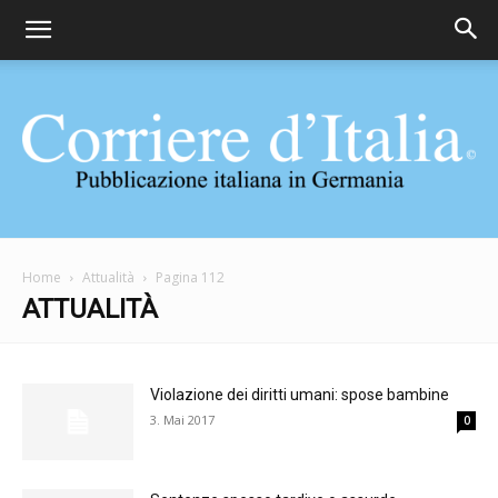
Corriere
Home
Attualità
Pagina 112
ATTUALITÀ
d'Italia
Violazione dei diritti umani: spose bambine
3. Mai 2017
0