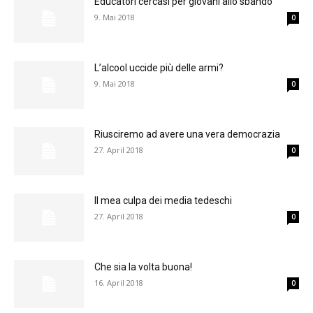
Educatori cercasi per giovani allo sbando
9. Mai 2018
0
L’alcool uccide più delle armi?
9. Mai 2018
0
Riusciremo ad avere una vera democrazia
27. April 2018
0
Il mea culpa dei media tedeschi
27. April 2018
0
Che sia la volta buona!
16. April 2018
0