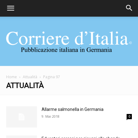
Corriere
Home
Attualità
Pagina 97
ATTUALITÀ
d'Italia
Allarme salmonella in Germania
9. Mai 2018
0