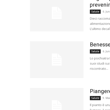
preveni
6. Jun
Salute
Dieci raccoman
alimentazione,
L’ultimo deca
Benesser
6. Jun
Salute
Lo psichiatra
suoi studi sui 
riscontrato...
Piangere
9. Ma
Salute
Il pianto è un