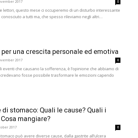
November 2017
0
ci e lettori, questo mese ci occuperemo di un disturbo interessante
 conosciuto a tutti ma, che spesso rileviamo negli altri…
 per una crescita personale ed emotiva
November 2017
0
li eventi che causano la sofferenza, è l’opinione che abbiamo di
ici credevano fosse possibile trasformare le emozioni capendo
 di stomaco: Quali le cause? Quali i
? Cosa mangiare?
tober 2017
0
 stomaco può avere diverse cause, dalla gastrite all’ulcera