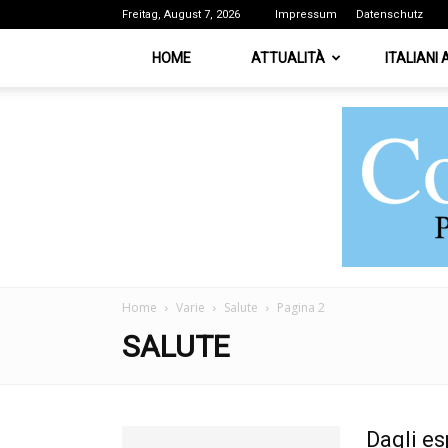
Freitag, August 7, 2026
Impressum
Datenschutz
HOME
ATTUALITÀ
ITALIANI
Home
Varie
Salute
Pagina 2
SALUTE
Dagli es