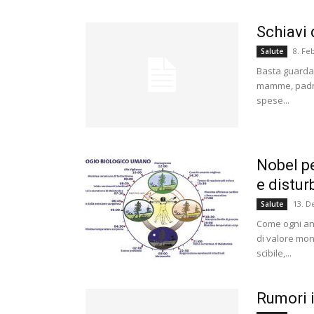
Schiavi 
8. Fe
Salute
Basta guardar
mamme, padri,
spese...
Nobel pe
e distur
13. 
Salute
Come ogni an
di valore mond
scibile,...
Rumori i