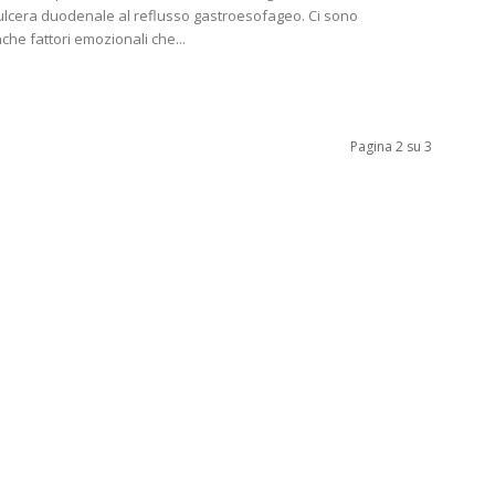
l’ulcera duodenale al reflusso gastroesofageo. Ci sono
e fattori emozionali che...
Pagina 2 su 3