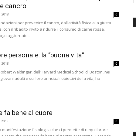
re cancro
d'Italia
i 2018
0
dazioni per prevenire il cancro, dall’attività fisica alla giusta
 con il ribadito invito a ridurre il consumo di carne rossa.
logo aggiornato...
e personale: la “buona vita”
i 2018
0
 Robert Waldinger, dell’Harvard Medical School di Boston, nei
giovani adulti e sui loro principali obiettivi della vita, ha
 fa bene al cuore
i 2018
0
a manifestazione fisiologica che ci permette di riequilibrare