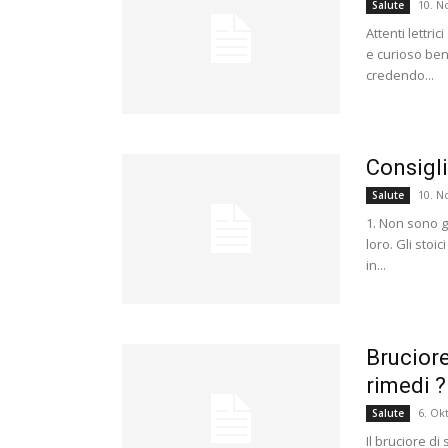
10. 
Salute
Attenti lettri
e curioso ben
credendo...
Consigli
10. 
Salute
1. Non sono g
loro. Gli sto
in...
Bruciore
rimedi 
6. Ok
Salute
Il bruciore di