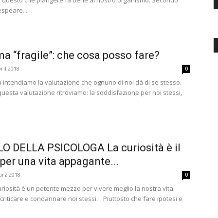
er questo che piangere fa bene al nostro organismo. Secondo
speare...
a “fragile”: che cosa posso fare?
ril 2018
0
 intendiamo la valutazione che ognuno di noi dà di se stesso.
 questa valutazione ritroviamo: la soddisfazione per noi stessi,
O DELLA PSICOLOGA La curiosità è il
per una vita appagante...
ärz 2018
0
curiosità è un potente mezzo per vivere meglio la nostra vita.
 criticare e condannare noi stessi… Piuttosto che fare ipotesi e