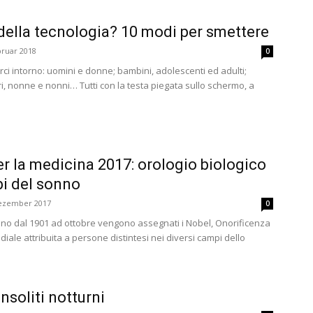
della tecnologia? 10 modi per smettere
bruar 2018
0
ci intorno: uomini e donne; bambini, adolescenti ed adulti;
 nonne e nonni… Tutti con la testa piegata sullo schermo, a
r la medicina 2017: orologio biologico
bi del sonno
Dezember 2017
0
no dal 1901 ad ottobre vengono assegnati i Nobel, Onorificenza
iale attribuita a persone distintesi nei diversi campi dello
nsoliti notturni