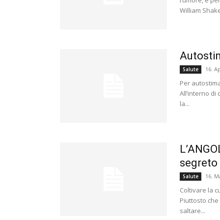
l’umore, è p
William Shake
Autostim
16. Ap
Salute
Per autostima
All’interno di
la...
L’ANGOL
segreto 
16. M
Salute
Coltivare la 
Piuttosto che
saltare...