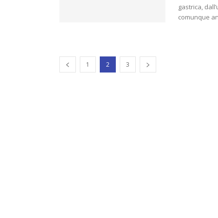
gastrica, dal
comunque anch
1
2
3