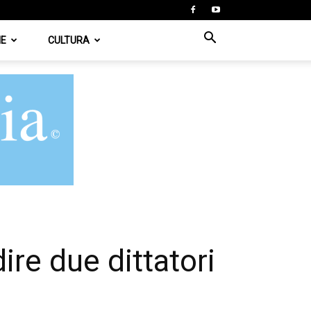
IE
CULTURA
re due dittatori