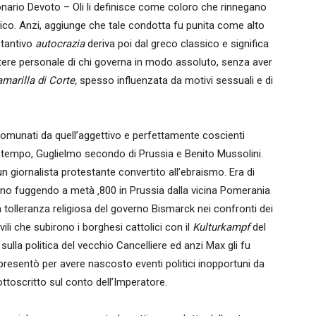
ionario Devoto – Oli li definisce come coloro che rinnegano
itico. Anzi, aggiunge che tale condotta fu punita come alto
stantivo
autocrazia
deriva poi dal greco classico e significa
ttere personale di chi governa in modo assoluto, senza aver
amarilla di Corte,
spesso influenzata da motivi sessuali e di
omunati da quell’aggettivo e perfettamente coscienti
oro tempo, Guglielmo secondo di Prussia e Benito Mussolini.
un giornalista protestante convertito all’ebraismo. Era di
ino fuggendo a metà ‚800 in Prussia dalla vicina Pomerania
a tolleranza religiosa del governo Bismarck nei confronti dei
ili che subirono i borghesi cattolici con il
Kulturkampf
del
sulla politica del vecchio Cancelliere ed anzi Max gli fu
 presentò per avere nascosto eventi politici inopportuni da
ttoscritto sul conto dell’Imperatore.