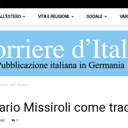
z
 ALL’ESTERO
VITA E RELIGIONE
SOCIALE
VAR
adire due dittatori
Corriere
io Missiroli come tradi
565
0