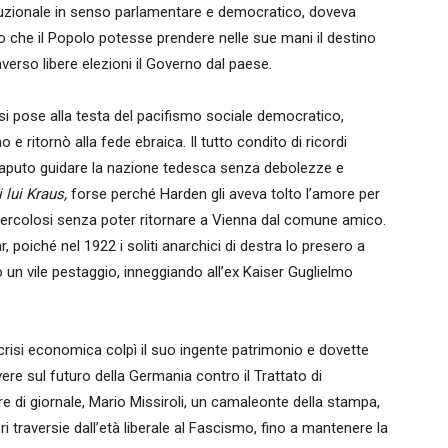
tituzionale in senso parlamentare e democratico, doveva
do che il Popolo potesse prendere nelle sue mani il destino
averso libere elezioni il Governo dal paese.
 si pose alla testa del pacifismo sociale democratico,
e ritornò alla fede ebraica. Il tutto condito di ricordi
 saputo guidare la nazione tedesca senza debolezze e
i lui Kraus,
forse perché Harden gli aveva tolto l’amore per
ubercolosi senza poter ritornare a Vienna dal comune amico.
 poiché nel 1922 i soliti anarchici di destra lo presero a
o un vile pestaggio, inneggiando all’ex Kaiser Guglielmo
crisi economica colpì il suo ingente patrimonio e dovette
ere sul futuro della Germania contro il Trattato di
ore di giornale, Mario Missiroli, un camaleonte della stampa,
traversie dall’età liberale al Fascismo, fino a mantenere la