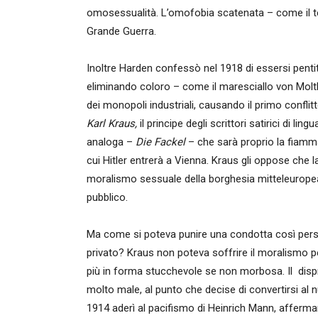
omosessualità. L’omofobia scatenata – come il terr
Grande Guerra.
Inoltre Harden confessò nel 1918 di essersi pentito
eliminando coloro – come il maresciallo von Moltke
dei monopoli industriali, causando il primo confli
Karl Kraus,
il principe degli scrittori satirici di l
analoga –
Die Fackel
– che sarà proprio la fiamma 
cui Hitler entrerà a Vienna. Kraus gli oppose che la
moralismo sessuale della borghesia mitteleuropea
pubblico.
Ma come si poteva punire una condotta così per
privato? Kraus non poteva soffrire il moralismo pe
più in forma stucchevole se non morbosa. Il dis
molto male, al punto che decise di convertirsi al
1914 aderì al pacifismo di Heinrich Mann, afferm