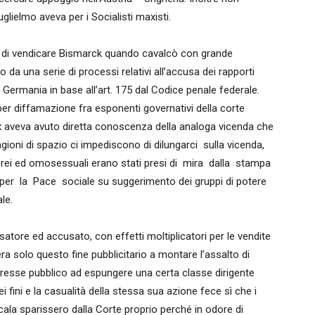
glielmo aveva per i Socialisti maxisti.
o di vendicare Bismarck quando cavalcò con grande
to da una serie di processi relativi all’accusa dei rapporti
 Germania in base all’art. 175 dal Codice penale federale.
 per diffamazione fra esponenti governativi della corte
Max aveva avuto diretta conoscenza della analoga vicenda che
ioni di spazio ci impediscono di dilungarci sulla vicenda,
rei ed omosessuali erano stati presi di mira dalla stampa
r la Pace sociale su suggerimento dei gruppi di potere
le.
tore ed accusato, con effetti moltiplicatori per le vendite
ra solo questo fine pubblicitario a montare l’assalto di
eresse pubblico ad espungere una certa classe dirigente
ei fini e la casualità della stessa sua azione fece sì che i
 scala sparissero dalla Corte proprio perché in odore di