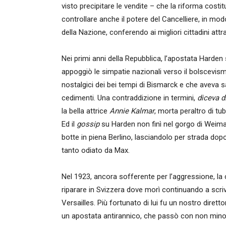
visto precipitare le vendite – che la riforma cos
controllare anche il potere del Cancelliere, in mo
della Nazione, conferendo ai migliori cittadini attr
Nei primi anni della Repubblica, l’apostata Harden
appoggiò le simpatie nazionali verso il bolscevismo 
nostalgici dei bei tempi di Bismarck e che aveva
cedimenti. Una contraddizione in termini,
diceva d
la bella attrice
Annie Kalmar
, morta peraltro di t
Ed il
gossip
su Harden non finì nel gorgo di Weimar,
botte in piena Berlino, lasciandolo per strada dop
tanto odiato da Max.
Nel 1923, ancora sofferente per l’aggressione, la 
riparare in Svizzera dove morì continuando a scriv
Versailles. Più fortunato di lui fu un nostro dirett
un apostata antirannico, che passò con non minori 