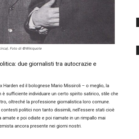
 circa). Foto di ©Wikiquote
litica: due giornalisti tra autocrazie e
ax Harden ed il bolognese Mario Missiroli – o meglio, la
n è sufficiente individuare un certo spirito satirico, stile che
altro, oltreché la professione giornalistica loro comune.
i contesti politici non tanto dissimili, nell’essere stati cioè
a amate e poi odiate e poi riamate in un rimpallo mai
lemista ancora presente nei giorni nostri.