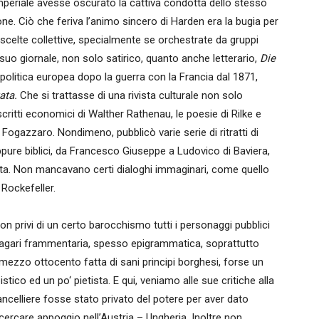
mperiale avesse oscurato la cattiva condotta dello stesso
e. Ciò che feriva l’animo sincero di Harden era la bugia per
 scelte collettive, specialmente se orchestrate da gruppi
l suo giornale, non solo satirico, quanto anche letterario,
Die
politica europea dopo la guerra con la Francia dal 1871,
tata.
Che si trattasse di una rivista culturale non solo
critti economici di Walther Rathenau, le poesie di Rilke e
 Fogazzaro. Nondimeno, pubblicò varie serie di ritratti di
ppure biblici, da Francesco Giuseppe a Ludovico di Baviera,
ista. Non mancavano certi dialoghi immaginari, come quello
a Rockefeller.
on privi di un certo barocchismo tutti i personaggi pubblici
magari frammentaria, spesso epigrammatica, soprattutto
 mezzo ottocento fatta di sani principi borghesi, forse un
tico ed un po‘ pietista. E qui, veniamo alle sue critiche alla
celliere fosse stato privato del potere per aver dato
icercare appoggio nell’Austria – Ungheria. Inoltre non