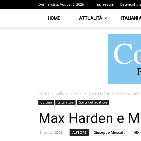
Donnerstag, August 6, 2026
Impressum
Datenschut
HOME
ATTUALITÀ
ITALIANI
Home
Cultura
Max Harden e Mario Missiroli come tr
Cultura
Letteratura
Scelta del redattore
Max Harden e Mar
9. Januar 2026
AUTORE
Giuseppe Moscatt