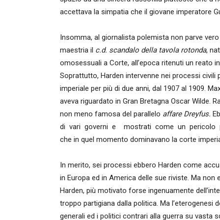
accettava la simpatia che il giovane imperatore Gu
Insomma, al giornalista polemista non parve ver
maestria il
c.d. scandalo della tavola rotonda
, na
omosessuali a Corte, all’epoca ritenuti un reato in
Soprattutto, Harden intervenne nei processi civili
imperiale per più di due anni, dal 1907 al 1909. 
aveva riguardato in Gran Bretagna Oscar Wilde. Rag
non meno famosa del parallelo
affare Dreyfus.
Eb
di vari governi e mostrati come un pericolo pe
che in quel momento dominavano la corte imperia
In merito, sei processi ebbero Harden come accusa
in Europa ed in America delle sue riviste. Ma non e
Harden, più motivato forse ingenuamente dell’int
troppo partigiana dalla politica. Ma l’eterogenesi d
generali ed i politici contrari alla guerra su vasta