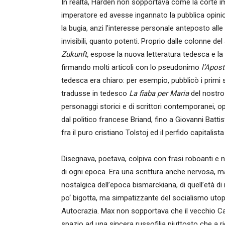
In realtà, Harden non sopportava come la corte i
imperatore ed avesse ingannato la pubblica opinion
la bugia, anzi l’interesse personale anteposto alle
invisibili, quanto potenti. Proprio dalle colonne de
Zukunft,
espose la nuova letteratura tedesca e la 
firmando molti articoli con lo pseudonimo
l’Apos
tedesca era chiaro: per esempio, pubblicò i primi s
tradusse in tedesco
La fiaba per Maria
del nostro
personaggi storici e di scrittori contemporanei, o
dal politico francese Briand, fino a Giovanni Batt
fra il puro cristiano Tolstoj ed il perfido capitalist
Disegnava, poetava, colpiva con frasi roboanti e n
di ogni epoca. Era una scrittura anche nervosa, 
nostalgica dell’epoca bismarckiana, di quell’età di
po‘ bigotta, ma simpatizzante del socialismo utopis
Autocrazia. Max non sopportava che il vecchio Can
spazio ad una sincera russofilia piuttosto che a r