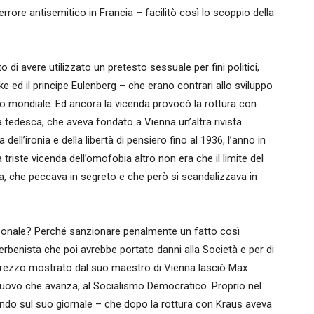
ore antisemitico in Francia – facilitò così lo scoppio della
 di avere utilizzato un pretesto sessuale per fini politici,
 ed il principe Eulenberg – che erano contrari allo sviluppo
tto mondiale. Ed ancora la vicenda provocò la rottura con
ingua tedesca, che aveva fondato a Vienna un’altra rivista
dell’ironia e della libertà di pensiero fino al 1936, l’anno in
 triste vicenda dell’omofobia altro non era che il limite del
, che peccava in segreto e che però si scandalizzava in
sonale? Perché sanzionare penalmente un fatto così
rbenista che poi avrebbe portato danni alla Società e per di
prezzo mostrato dal suo maestro di Vienna lasciò Max
 nuovo che avanza, al Socialismo Democratico. Proprio nel
ando sul suo giornale – che dopo la rottura con Kraus aveva