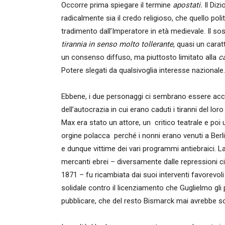
Occorre prima spiegare il termine
apostati.
Il Diz
radicalmente sia il credo religioso, che quello pol
tradimento dall’Imperatore in età medievale. Il so
tirannia in senso molto tollerante
, quasi un cara
un consenso diffuso, ma piuttosto limitato alla
c
Potere slegati da qualsivoglia interesse nazionale.
Ebbene, i due personaggi ci sembrano essere acc
dell’autocrazia in cui erano caduti i tiranni del l
Max era stato un attore, un critico teatrale e poi 
orgine polacca perché i nonni erano venuti a Berl
e dunque vittime dei vari programmi antiebraici. L
mercanti ebrei – diversamente dalle repressioni civ
1871 – fu ricambiata dai suoi interventi favorevoli 
solidale contro il licenziamento che Guglielmo gli
pubblicare, che del resto Bismarck mai avrebbe so