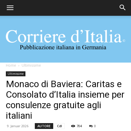
Corriere
Home
Ultimissime
Ultimissime
Monaco di Baviera: Caritas e
d'Italia
Consolato d’Italia insieme per
consulenze gratuite agli
italiani
9. Januar 2026
AUTORE
CdI
704
0