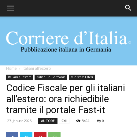
Corriere
Home
Italiani all'estero
Italiani all'estero
Italiani in Germania
Ministero Esteri
Codice Fiscale per gli italiani
d'Italia
all’estero: ora richiedibile
tramite il portale Fast-it
27. Januar 2025
AUTORE
CdI
3404
0