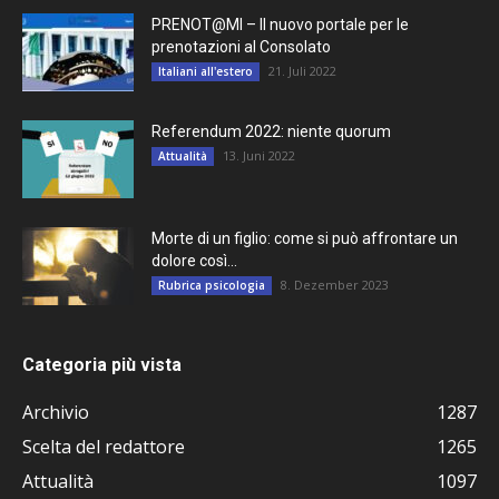
PRENOT@MI – Il nuovo portale per le
prenotazioni al Consolato
21. Juli 2022
Italiani all'estero
Referendum 2022: niente quorum
13. Juni 2022
Attualità
Morte di un figlio: come si può affrontare un
dolore così...
8. Dezember 2023
Rubrica psicologia
Categoria più vista
Archivio
1287
Scelta del redattore
1265
Attualità
1097