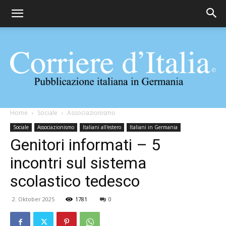
Corriere
Home
Sociale
Associazionismo
Sociale
Associazionismo
Italiani all'estero
Italiani in Germania
Genitori informati – 5
d'Italia
incontri sul sistema
scolastico tedesco
2. Oktober 2025
1781
0