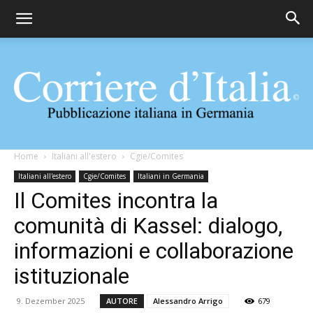
Corriere
Home
Italiani all'estero
Cgie/Comites
Italiani all'estero
Cgie/Comites
Italiani in Germania
Il Comites incontra la
d'Italia
comunità di Kassel: dialogo,
informazioni e collaborazione
istituzionale
9. Dezember 2025
AUTORE
Alessandro Arrigo
679