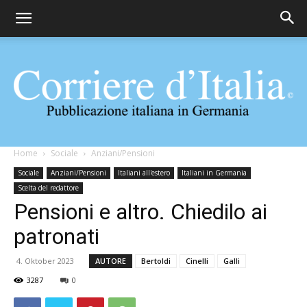
Corriere
Home
Sociale
Anziani/Pensioni
Sociale
Anziani/Pensioni
Italiani all'estero
Italiani in Germania
Scelta del redattore
Pensioni e altro. Chiedilo ai
d'Italia
patronati
4. Oktober 2023
AUTORE
Bertoldi
Cinelli
Galli
3287
0