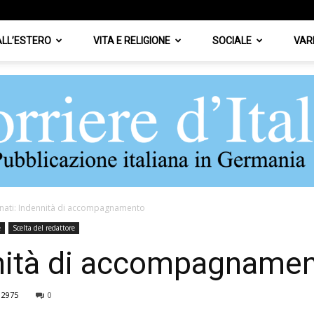
 ALL’ESTERO
VITA E RELIGIONE
SOCIALE
VAR
nati: Indennità di accompagnamento
Corriere
e
Scelta del redattore
nnità di accompagname
2975
0