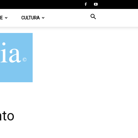
IE
CULTURA
nto