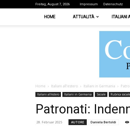
Freitag, August 7, 2026
Impressum
Datenschutz
HOME
ATTUALITÀ
ITALIANI
Home
Italiani all'estero
Italiani in Germania
Patro
Italiani all'estero
Italiani in Germania
Sociale
Rubrica social
Patronati: Inde
28. Februar 2025
AUTORE
Daniela Bertoldi