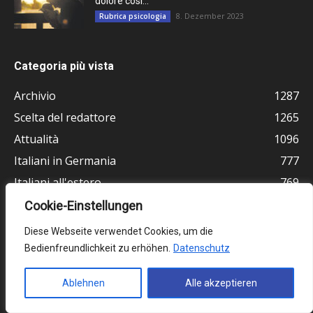
dolore così...
8. Dezember 2023
Rubrica psicologia
Categoria più vista
Archivio
1287
Scelta del redattore
1265
Attualità
1096
Italiani in Germania
777
Italiani all'estero
769
Cultura
723
Cookie-Einstellungen
Germania
511
Diese Webseite verwendet Cookies, um die
Vita e religione
464
Bedienfreundlichkeit zu erhöhen.
Datenschutz
Ultimissime
378
Ablehnen
Alle akzeptieren