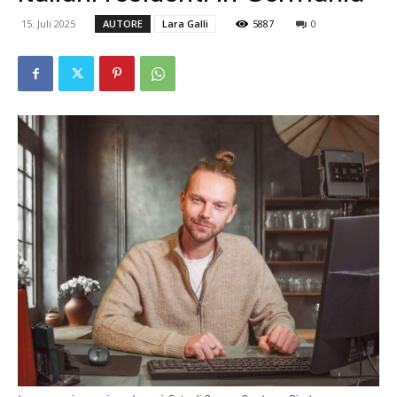
15. Juli 2025
AUTORE
Lara Galli
5887
0