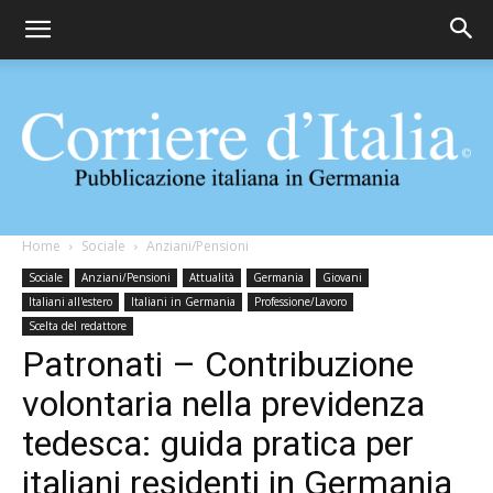
Corriere
Home
Sociale
Anziani/Pensioni
Sociale
Anziani/Pensioni
Attualità
Germania
Giovani
Italiani all'estero
Italiani in Germania
Professione/Lavoro
Scelta del redattore
d'Italia
Patronati – Contribuzione
volontaria nella previdenza
tedesca: guida pratica per
italiani residenti in Germania