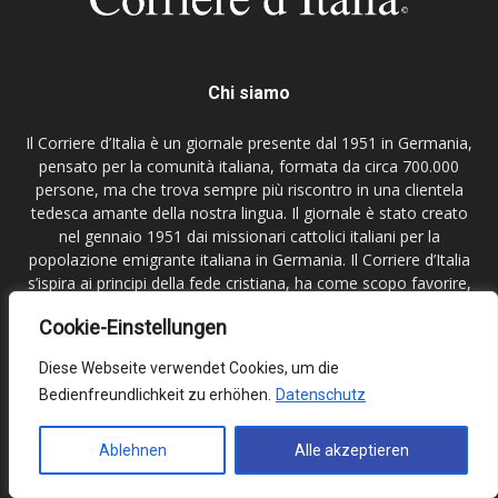
Chi siamo
Il Corriere d’Italia è un giornale presente dal 1951 in Germania,
pensato per la comunità italiana, formata da circa 700.000
persone, ma che trova sempre più riscontro in una clientela
tedesca amante della nostra lingua. Il giornale è stato creato
nel gennaio 1951 dai missionari cattolici italiani per la
popolazione emigrante italiana in Germania. Il Corriere d’Italia
s’ispira ai principi della fede cristiana, ha come scopo favorire,
in senso di partecipazione alle scelte, la maturazione socio-
Cookie-Einstellungen
politica e religiosa dei cittadini che vivono in Germania,
l’integrazione e di informarli sugli avvenimenti dell’Italia, del
Diese Webseite verwendet Cookies, um die
paese d’accoglienza e del mondo. In prospettiva, il Corriere
Bedienfreundlichkeit zu erhöhen.
Datenschutz
d'Italia si struttura come laboratorio del dibattito interculturale.
Il Corriere d'Italia è un giornale del presente e del futuro, con
forti radici nel passato. Le radici affondano infatti nella storia
Ablehnen
Alle akzeptieren
degli italiani in Germania, la cui vicenda migratoria il Corriere
d'Italia ha seguito fin dall'inizio. Il Corriere d’Italia non è a scopo