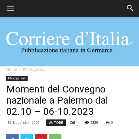
Corriere
Home
Photogallery
Photogallery
Momenti del Convegno
d'Italia
nazionale a Palermo dal
02.10 – 06-10.2023
13. November 2023
AUTORE
CdI
2339
0