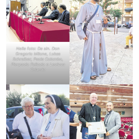
Nella foto: Da sin. Don
Gregorio Milone, Lukas
Schreiber, Paola Colombo,
Pierpaolo Felicolo e Leoluca
Orlando