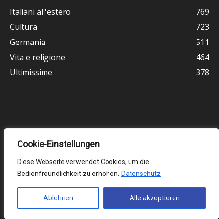
Italiani all'estero
769
Cultura
723
Germania
511
Vita e religione
464
Ultimissime
378
Cookie-Einstellungen
Diese Webseite verwendet Cookies, um die
Bedienfreundlichkeit zu erhöhen.
Datenschutz
Chi siamo
Ablehnen
Alle akzeptieren
Il Corriere d’Italia è un giornale presente dal 1951 in Germania,
pensato per la comunità italiana, formata da circa 700.000