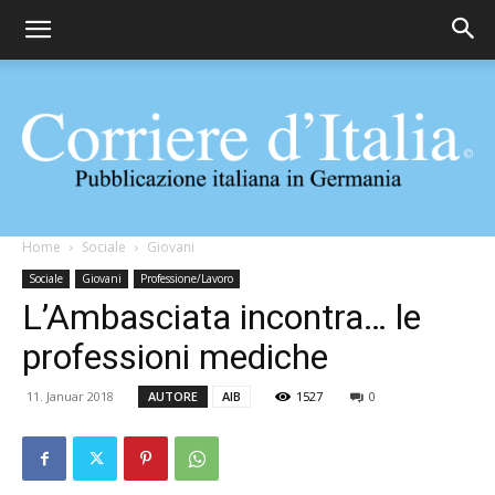
Corriere
Home
Sociale
Giovani
Sociale
Giovani
Professione/Lavoro
L’Ambasciata incontra… le
d'Italia
professioni mediche
11. Januar 2018
AUTORE
AIB
1527
0