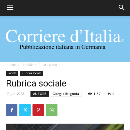
Corriere
Home
Sociale
Rubrica sociale
Sociale
Rubrica sociale
Rubrica sociale
d'Italia
7. Juni 2022
AUTORE
Giorgio Brignola
1137
0