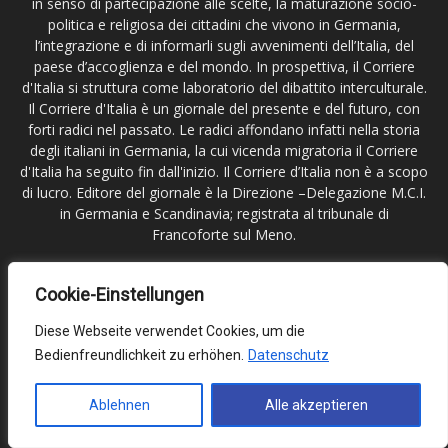
in senso di partecipazione alle scelte, la maturazione socio-
politica e religiosa dei cittadini che vivono in Germania,
l’integrazione e di informarli sugli avvenimenti dell’Italia, del
paese d’accoglienza e del mondo. In prospettiva, il Corriere
d'Italia si struttura come laboratorio del dibattito interculturale.
Il Corriere d'Italia è un giornale del presente e del futuro, con
forti radici nel passato. Le radici affondano infatti nella storia
degli italiani in Germania, la cui vicenda migratoria il Corriere
d'Italia ha seguito fin dall'inizio. Il Corriere d’Italia non è a scopo
di lucro. Editore del giornale è la Direzione –Delegazione M.C.I.
in Germania e Scandinavia; registrata al tribunale di
Francoforte sul Meno.
Contattaci:
redazione@corritalia.de
Cookie-Einstellungen
Diese Webseite verwendet Cookies, um die
Seguici
Bedienfreundlichkeit zu erhöhen.
Datenschutz
Ablehnen
Alle akzeptieren