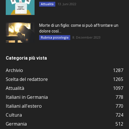
13. Juni 2022
Attualità
Morte di un figlio: come si può affrontare un
dolore così...
8. Dezember 2023
Rubrica psicologia
Categoria più vista
Archivio
1287
Scelta del redattore
1265
Attualità
1097
Italiani in Germania
778
Italiani all'estero
770
Cultura
724
Germania
512