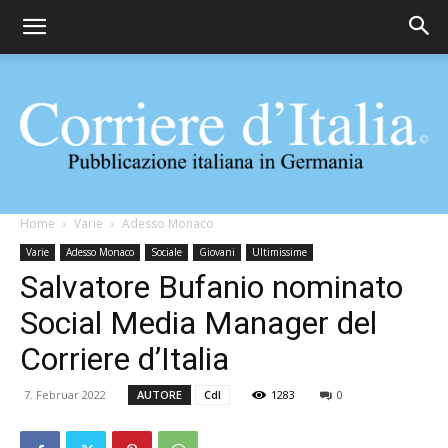
Corriere
Home
Varie
Adesso Monaco
Varie
Adesso Monaco
Sociale
Giovani
Ultimissime
Salvatore Bufanio nominato
d'Italia
Social Media Manager del
Corriere d’Italia
7. Februar 2022
AUTORE
CdI
1283
0