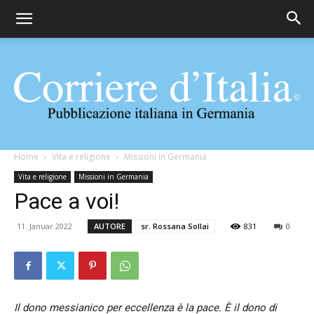
Corriere
Home
Vita e religione
Missioni in Germania
Vita e religione
Missioni in Germania
Pace a voi!
d'Italia
11. Januar 2022
AUTORE
sr. Rossana Sollai
831
0
Il dono messianico per eccellenza è la pace. È il dono di