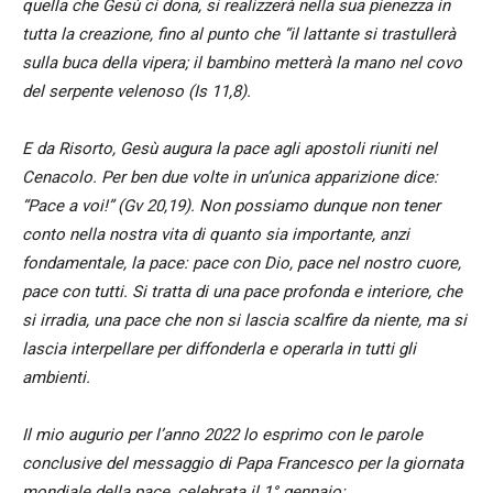
quella che Gesù ci dona, si realizzerà nella sua pienezza in
tutta la creazione, fino al punto che “il lattante si trastullerà
sulla buca della vipera; il bambino metterà la mano nel covo
del serpente velenoso (Is 11,8).
E da Risorto, Gesù augura la pace agli apostoli riuniti nel
Cenacolo. Per ben due volte in un’unica apparizione dice:
“Pace a voi!” (Gv 20,19). Non possiamo dunque non tener
conto nella nostra vita di quanto sia importante, anzi
fondamentale, la pace: pace con Dio, pace nel nostro cuore,
pace con tutti. Si tratta di una pace profonda e interiore, che
si irradia, una pace che non si lascia scalfire da niente, ma si
lascia interpellare per diffonderla e operarla in tutti gli
ambienti.
Il mio augurio per l’anno 2022 lo esprimo con le parole
conclusive del messaggio di Papa Francesco per la giornata
mondiale della pace, celebrata il 1° gennaio: