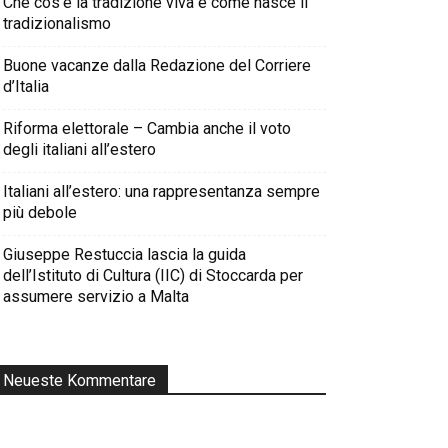
Che cos’è la tradizione viva e come nasce il
tradizionalismo
Buone vacanze dalla Redazione del Corriere
d’Italia
Riforma elettorale – Cambia anche il voto
degli italiani all’estero
Italiani all’estero: una rappresentanza sempre
più debole
Giuseppe Restuccia lascia la guida
dell’Istituto di Cultura (IIC) di Stoccarda per
assumere servizio a Malta
Neueste Kommentare