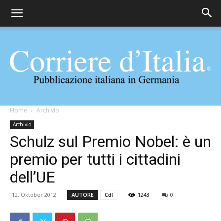
Corriere
Home
Archivio
Archivio
Schulz sul Premio Nobel: è un
d'Italia
premio per tutti i cittadini
dell’UE
12. Oktober 2012
AUTORE
CdI
1243
0