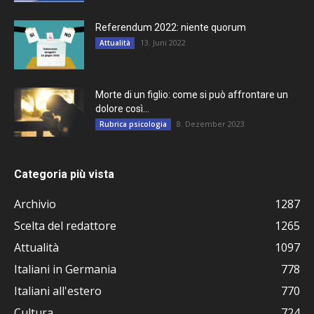
Referendum 2022: niente quorum
13. Juni 2022
Attualità
Morte di un figlio: come si può affrontare un
dolore così...
8. Dezember 2023
Rubrica psicologia
Categoria più vista
Archivio
1287
Scelta del redattore
1265
Attualità
1097
Italiani in Germania
778
Italiani all'estero
770
Cultura
724