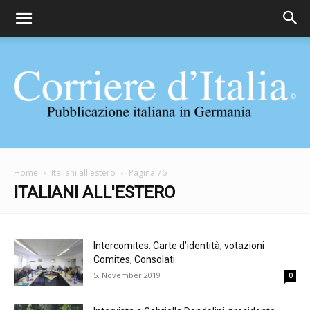
Corriere
Home
Italiani all'estero
Pagina 76
ITALIANI ALL'ESTERO
d'Italia
Intercomites: Carte d’identità, votazioni
Comites, Consolati
5. November 2019
0