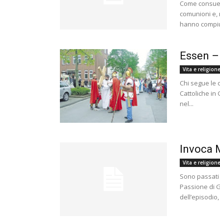
Come consuet
comunioni e, 
hanno compiu
Essen –
Vita e religion
Chi segue le c
Cattoliche in
nel...
Invoca 
Vita e religion
Sono passati 
Passione di G
dell’episodio,