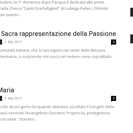
udine, la 1° domenica dopo Pasqua è dedicata alle prime
nella Chiesa “Sankt Dreifaltigkeit” di Ludwigs-hafen, 29 bimbi
to questo...
 Sacra rappresentazione della Passione
3. Mai 2017
e
0
omunità italiane, che si raccolgono nei centri delle Missioni
 Germania, si sorprende non poco nel vedere come soprattutto
Maria
3. Mai 2017
e
0
solo alcuni giorni da quando abbiamo ascoltato il Vangelo della
esù secondo l’evangelista Giovanni. Proprio lui, protagonista
 racconta: “Stavano...