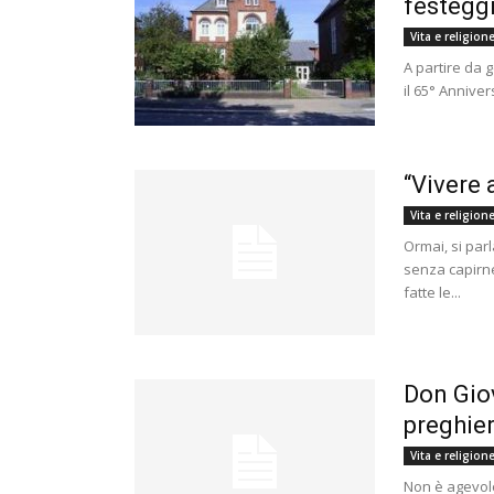
festeggi
Vita e religion
A partire da 
il 65° Anniver
“Vivere 
Vita e religion
Ormai, si par
senza capirne
fatte le...
Don Gio
preghie
Vita e religion
Non è agevole