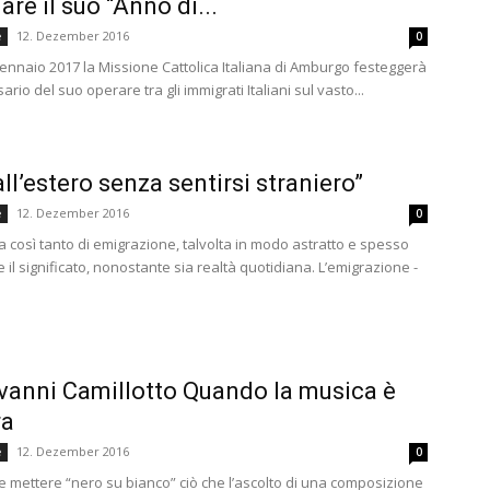
are il suo “Anno di...
12. Dezember 2016
e
0
gennaio 2017 la Missione Cattolica Italiana di Amburgo festeggerà
sario del suo operare tra gli immigrati Italiani sul vasto...
all’estero senza sentirsi straniero”
12. Dezember 2016
e
0
la così tanto di emigrazione, talvolta in modo astratto e spesso
 il significato, nonostante sia realtà quotidiana. L’emigrazione -
vanni Camillotto Quando la musica è
ra
12. Dezember 2016
e
0
 mettere “nero su bianco” ciò che l’ascolto di una composizione