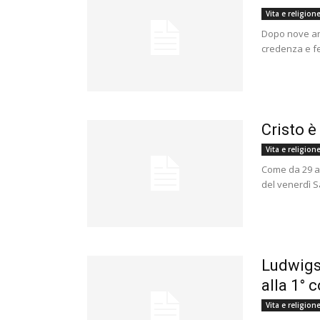
Vita e religion
Dopo nove ann
credenza e fe
Cristo è 
Vita e religion
Come da 29 an
del venerdì S
Ludwigs
alla 1°
Vita e religion