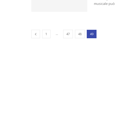
musicale può d
...
1
47
48
49