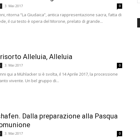
3. Mai 2017
e
0
d'Italia
i, ritorna “La Giudaica”, antica rappresentazione sacra, fatta di
de, il cui testo è opera del Morone, prelato di grande...
risorto Alleluia, Alleluia
3. Mai 2017
e
0
ni qui a Mühlacker si è svolta, il 14 Aprile 2017, la processione
anto vivente. Un bel gruppo di...
hafen. Dalla preparazione alla Pasqua
 comunione
3. Mai 2017
e
0