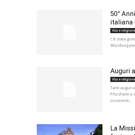
50° Anni
italiana
Vita e religion
C’è stata gra
Würzburg per c
Auguri a
Vita e religion
Tanti auguri 
Pforzheim e c
occasione...
La Missi