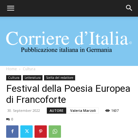
Corriere
Home
Cultura
Cultura
Letteratura
Scelta del redattore
Festival della Poesia Europea
d'Italia
di Francoforte
30. September 2022
AUTORE
Valeria Marzoli
1607
0