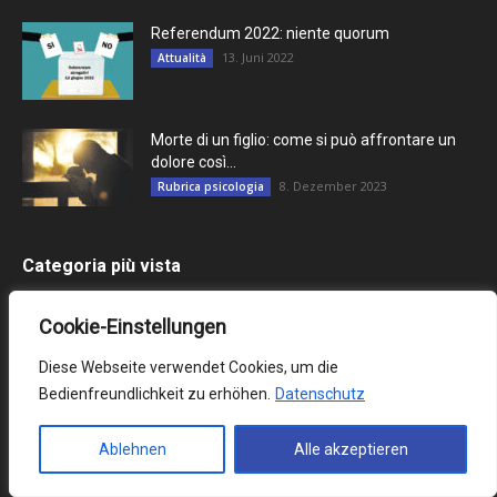
Referendum 2022: niente quorum
13. Juni 2022
Attualità
Morte di un figlio: come si può affrontare un
dolore così...
8. Dezember 2023
Rubrica psicologia
Categoria più vista
Archivio
1287
Cookie-Einstellungen
Scelta del redattore
1265
Diese Webseite verwendet Cookies, um die
Attualità
1097
Bedienfreundlichkeit zu erhöhen.
Datenschutz
Italiani in Germania
778
Italiani all'estero
770
Ablehnen
Alle akzeptieren
Cultura
724