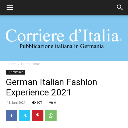
Corriere
Home
Ultimissime
Ultimissime
German Italian Fashion
d'Italia
Experience 2021
11. Juni 2021
977
0