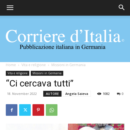
Corriere
Home
Vita e religione
Missioni in Germania
Vita e religione
Missioni in Germania
“Ci cercava tutti”
d'Italia
18. November 2022
AUTORE
Angela Saieva
1082
0