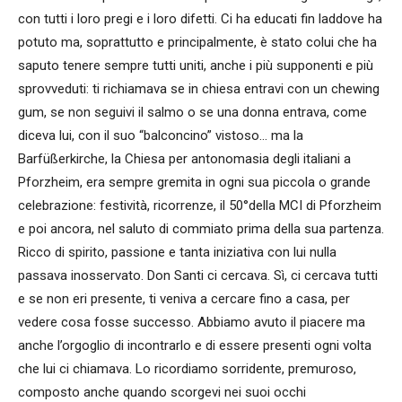
con tutti i loro pregi e i loro difetti. Ci ha educati fin laddove ha
potuto ma, soprattutto e principalmente, è stato colui che ha
saputo tenere sempre tutti uniti, anche i più supponenti e più
sprovveduti: ti richiamava se in chiesa entravi con un chewing
gum, se non seguivi il salmo o se una donna entrava, come
diceva lui, con il suo “balconcino” vistoso… ma la
Barfüßerkirche, la Chiesa per antonomasia degli italiani a
Pforzheim, era sempre gremita in ogni sua piccola o grande
celebrazione: festività, ricorrenze, il 50°della MCI di Pforzheim
e poi ancora, nel saluto di commiato prima della sua partenza.
Ricco di spirito, passione e tanta iniziativa con lui nulla
passava inosservato. Don Santi ci cercava. Sì, ci cercava tutti
e se non eri presente, ti veniva a cercare fino a casa, per
vedere cosa fosse successo. Abbiamo avuto il piacere ma
anche l’orgoglio di incontrarlo e di essere presenti ogni volta
che lui ci chiamava. Lo ricordiamo sorridente, premuroso,
composto anche quando scorgevi nei suoi occhi