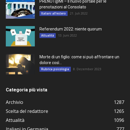
PRENOT@MI – Il nuovo portale per le
prenotazioni al Consolato
21. Juli 2022
Italiani all'estero
Referendum 2022: niente quorum
13. Juni 2022
Attualità
Morte di un figlio: come si può affrontare un
dolore così...
8. Dezember 2023
Rubrica psicologia
Categoria più vista
Archivio
1287
Scelta del redattore
1265
Attualità
1096
Italiani in Germania
777