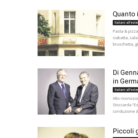
Quanto i
Italiani all'est
Pasta & pizza
ciabatta, sal
bruschetta, g
Di Genna
in Germ
Italiani all'est
Alto riconosc
Stoccarda “E
conduzione de
Piccoli 