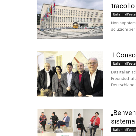
tracollo
Italiani all'est
Non sappiamo p
soluzioni per 
Il Conso
Italiani all'est
Das Italienis
Freundschafts
Deutschland 
„Benvenu
sistema
Italiani all'est