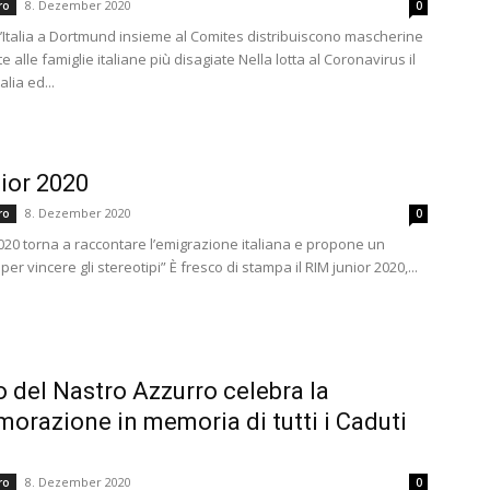
8. Dezember 2020
ero
0
d’Italia a Dortmund insieme al Comites distribuiscono mascherine
e alle famiglie italiane più disagiate Nella lotta al Coronavirus il
alia ed...
ior 2020
8. Dezember 2020
ero
0
 2020 torna a raccontare l’emigrazione italiana e propone un
 vincere gli stereotipi” È fresco di stampa il RIM junior 2020,...
to del Nastro Azzurro celebra la
razione in memoria di tutti i Caduti
8. Dezember 2020
ero
0