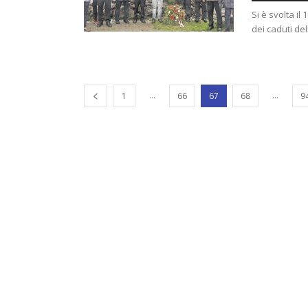
Si è svolta i
dei caduti del
...
...
1
66
67
68
9