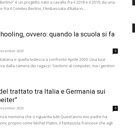
erlino” è un progetto nato a cavallo fra il 2018 e il 2019, da una
 fra il Comites Berlino, l’Ambasciata d’Italia in...
ooling, ovvero: quando la scuola si fa
 Dezember 2020
0
italiana e quella tedesca a confronto Aprile 2020. Una luce
iva dalla camera dei ragazzi. Siedono al computer, ma i genitori
del trattato tra Italia e Germania sui
eiter”
 Dezember 2020
0
nza memoria che ci riguarda tutti Quest’anno mio padre ha
ni, proprio come Michel Platini, il fantasista francese che agli