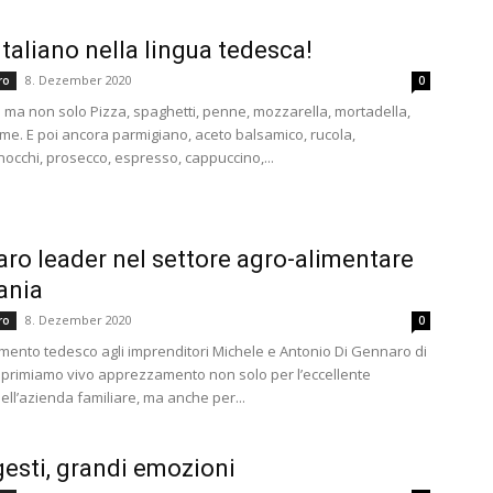
taliano nella lingua tedesca!
8. Dezember 2020
ero
0
 ma non solo Pizza, spaghetti, penne, mozzarella, mortadella,
ame. E poi ancora parmigiano, aceto balsamico, rucola,
nocchi, prosecco, espresso, cappuccino,...
ro leader nel settore agro-alimentare
ania
8. Dezember 2020
ero
0
imento tedesco agli imprenditori Michele e Antonio Di Gennaro di
sprimiamo vivo apprezzamento non solo per l’eccellente
ll’azienda familiare, ma anche per...
gesti, grandi emozioni