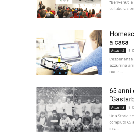
“Benvenuti a B
collaborazione
Homesch
a casa
8.
Attualità
L’esperienza 
azzurrina arr
non si...
65 anni 
“Gastarb
8.
Attualità
Una Storia se
compiuto 65 an
inizi...