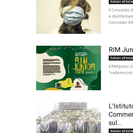
Italiani all'est
Il Consolato 
e disinfestant
Consolato d’It
RIM Jun
Italiani all'est
Il RIM Junior
“vademecum per
L’Istitu
Commemo
sul...
Italiani all'est