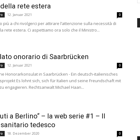
 della rete estera
d'Italia
12. Januar 2021
ero
0
iù a chi rivolgerci per attirare l’attenzione sulla necessità di
la rete estera. Ci aspettiamo ora solo che il Ministro...
lato onorario di Saarbrücken
12. Januar 2021
ero
0
che Honorarkonsulat in Saarbrücken - Ein deutsch-italienisches
projekt Es lohnt sich, sich für Italien und seine Freundschaft mit
zu engagieren. Rechtsanwalt Michael Haan...
ti a Berlino“ – la web serie #1 – Il
 sanitario tedesco
18. Dezember 2020
ero
0