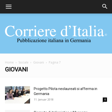
Corriere
Home
Sociale
Giovani
Pagina 7
GIOVANI
d'Italia
Progetto Pilota neolaureati si afferma in
Germania
11. Januar 2018
0