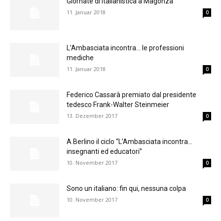
Giornate di italianistica a Magonza
11. Januar 2018
0
L’Ambasciata incontra… le professioni
mediche
11. Januar 2018
0
Federico Cassarà premiato dal presidente
tedesco Frank-Walter Steinmeier
13. Dezember 2017
0
A Berlino il ciclo “L’Ambasciata incontra…
insegnanti ed educatori”
10. November 2017
0
Sono un italiano: fin qui, nessuna colpa
10. November 2017
0