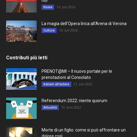
noi“
16. Juli 2026
Home
La magia dell’Opera lirica all’Arena di Verona
16. Juli 2026
Cultura
Contributi più letti
PRENOT@MI – Il nuovo portale per le
prenotazioni al Consolato
21. Juli 2022
Italiani all'estero
Referendum 2022: niente quorum
13. Juni 2022
Attualità
Morte di un figlio: come si può affrontare un
dolore così...